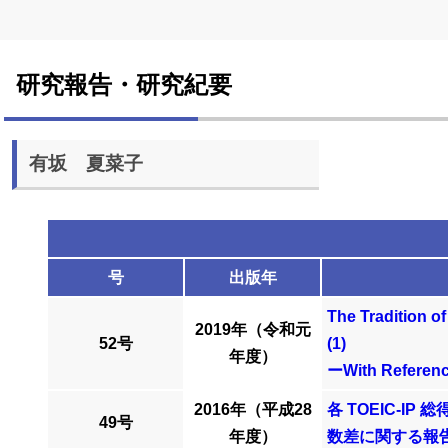
研究報告・研究紀要
有坂 夏菜子
号
出版年
The Tradition o
2019年（令和元
52号
(1)
年度）
ーWith Referenc
2016年（平成28
各 TOEIC-
49号
年度）
数差に関する報