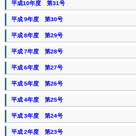
平成10年度 第31号
平成 9年度 第30号
平成 8年度 第29号
平成 7年度 第28号
平成 6年度 第27号
平成 5年度 第26号
平成 4年度 第25号
平成 3年度 第24号
平成 2年度 第23号