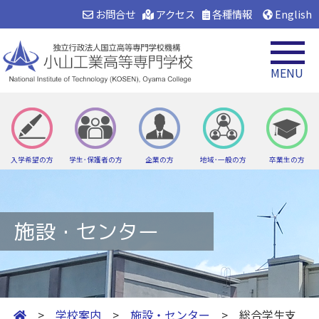
お問合せ
アクセス
各種情報
English
MENU
入学希望の方
学生･保護者の方
企業の方
地域･一般の方
卒業生の方
施設・センター
>
学校案内
>
施設・センター
> 総合学生支