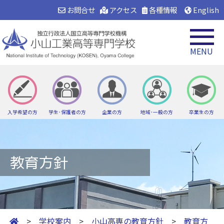
お問合せ
アクセス
各種情報
English
MENU
入学希望の方
学生･保護者の方
企業の方
地域･一般の方
卒業生の方
教育方針
>
学校案内
>
小山高専の教育方針
>
教育方