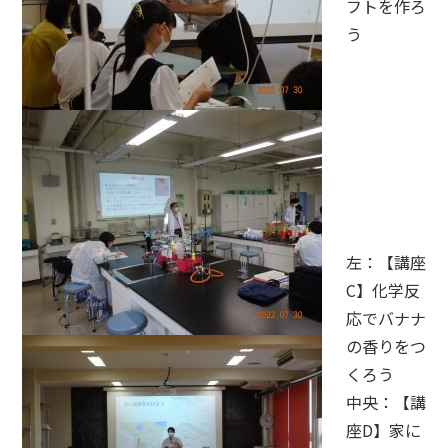
フトを作ろ
う
左：【講座
C】化学反
応でバナナ
の香りをつ
くろう
中央：【講
座D】家に