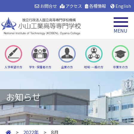
お問合せ
アクセス
各種情報
English
MENU
入学希望の方
学生･保護者の方
企業の方
地域･一般の方
卒業生の方
お知らせ
>
2022年
> 8月