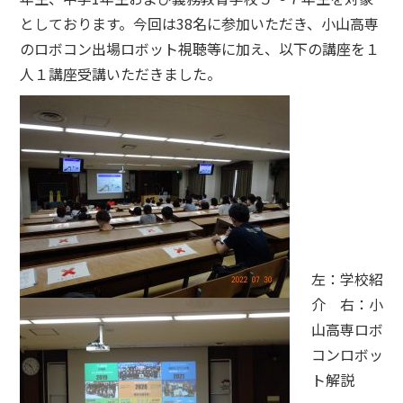
としております。今回は38名に参加いただき、小山高専
のロボコン出場ロボット視聴等に加え、以下の講座を１
人１講座受講いただきました。
左：学校紹
介 右：小
山高専ロボ
コンロボッ
ト解説