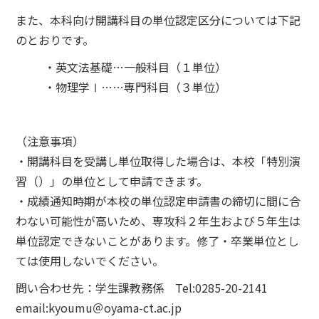
また、本科向け開講科目の単位認定区分については下記
のとおりです。
・英文法基礎…一般科目（１単位）
・物理学Ⅰ……専門科目（３単位）
（注意事項）
・開講科目を受講し単位取得した場合は、本校「特別演
習（）」の単位として申請できます。
・成績通知時期が本校の単位認定申請書の締切に間に合
わない可能性が高いため、専攻科２年生および５年生は
単位認定できないことがあります。修了・卒業単位とし
ては使用しないでください。
問い合わせ先：学生課教務係 Tel:0285-20-2141
email:kyoumu＠oyama-ct.ac.jp