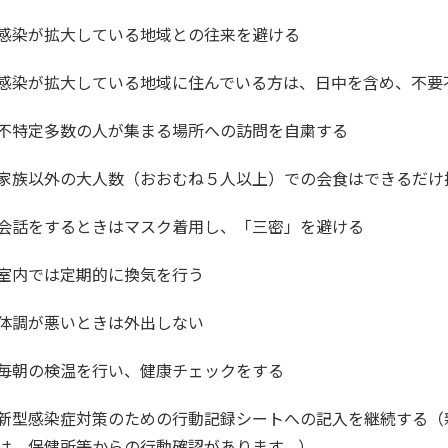
感染が拡大している地域との往来を避ける
感染が拡大している地域に住んでいる方は、日中を含め、不要
不特定多数の人が集まる場所への訪問を自粛する
家族以外の大人数（おおむね５人以上）での会食はできるだけ
会話をするときはマスク着用し、「三密」を避ける
室内では定期的に換気を行う
体調が悪いときは外出しない
毎朝の検温を行い、健康チェックをする
新型感染症対策のための行動記録シートへの記入を継続する（
は、保健所等からの行動確認があります。）