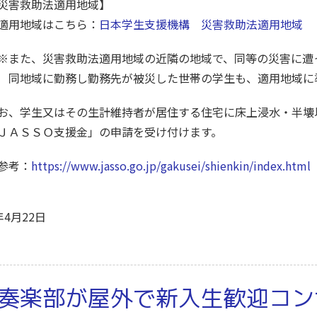
災害救助法適用地域】
用地域はこちら：
日本学生支援機構 災害救助法適用地域
また、災害救助法適用地域の近隣の地域で、同等の災害に遭
地域に勤務し勤務先が被災した世帯の学生も、適用地域に
お、学生又はその生計維持者が居住する住宅に床上浸水・半壊
ＪＡＳＳＯ支援金」の申請を受け付けます。
参考：
https://www.jasso.go.jp/gakusei/shienkin/index.html
年4月22日
奏楽部が屋外で新入生歓迎コン