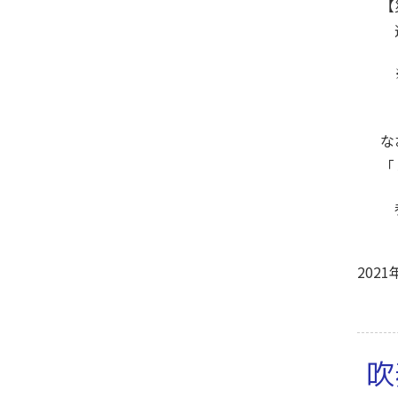
【
適
※
同
な
「
2021
吹