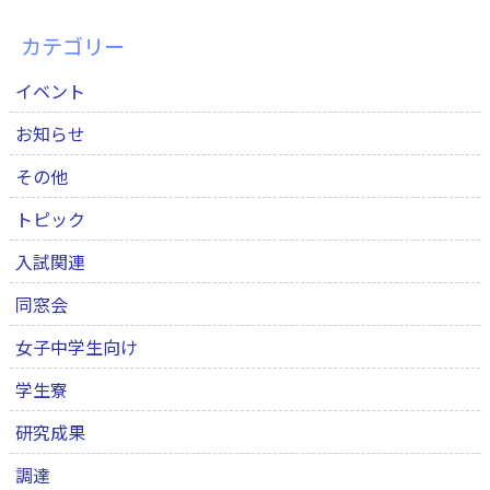
カテゴリー
イベント
お知らせ
その他
トピック
入試関連
同窓会
女子中学生向け
学生寮
研究成果
調達