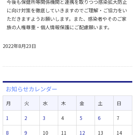
今後も保健所等関係機関と連携を取りつつ感染拡大防止
に向け対策を徹底していきますのでご理解・ご協力をい
ただきますようお願いします。また、感染者やそのご家
族の人権尊重・個人情報保護にご配慮願います。
2022年8月23日
お知らせカレンダー
月
火
水
木
金
土
日
1
2
3
4
5
6
7
8
9
10
11
12
13
14