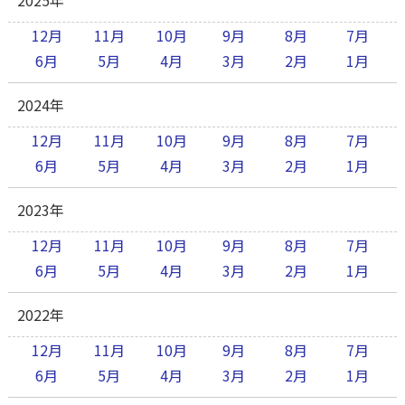
2025年
12月
11月
10月
9月
8月
7月
6月
5月
4月
3月
2月
1月
2024年
12月
11月
10月
9月
8月
7月
6月
5月
4月
3月
2月
1月
2023年
12月
11月
10月
9月
8月
7月
6月
5月
4月
3月
2月
1月
2022年
12月
11月
10月
9月
8月
7月
6月
5月
4月
3月
2月
1月