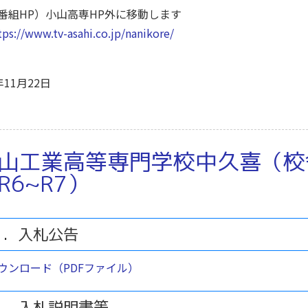
番組HP）小山高専HP外に移動します
tps://www.tv-asahi.co.jp/nanikore/
年11月22日
山工業高等専門学校中久喜（校
R6~R7）
１．入札公告
ウンロード（PDFファイル）
２．入札説明書等