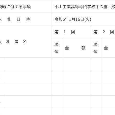
契約に付する事項
小山工業高等専門学校中久喜（
入 札 日 時
令和6年1月16日(火)
第 １ 回
第 ２ 回
入 札 者 名
順
順
金 額
金
位
位
1
2
3
4
5