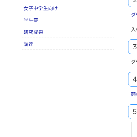
女子中学生向け
ダ
学生寮
入
研究成果
調達
ダ
競