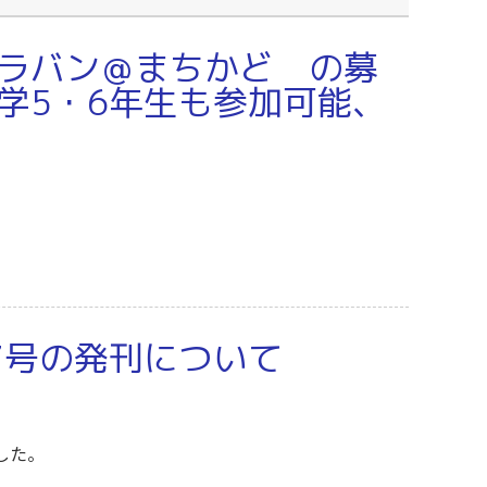
ラバン＠まちかど の募
学5・6年生も参加可能、
7号の発刊について
した。