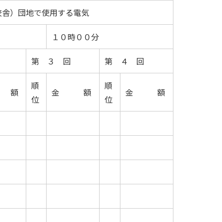
校舎）団地で使用する電気
１０時００分
第 ３ 回
第 ４ 回
順
順
 額
金 額
金 額
位
位