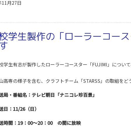
年11月27日
校学生製作の「ローラーコース
す
校学生有志が製作したローラーコースター「FUJIMI」につ
。
山高専の様子を含む、クラフトチーム「STARSS」の取組を
送局・番組名：テレビ朝日「ナニコレ珍百景」
送日：11/26（日）
送時間：19：00～20：00 の間に放映