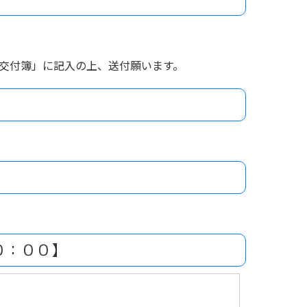
等交付簿」に記入の上、送付願います。
）
０：００】