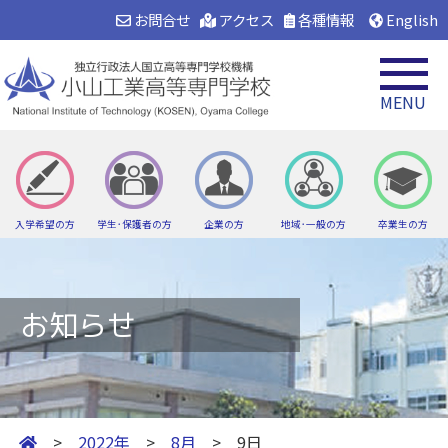
お問合せ
アクセス
各種情報
English
MENU
入学希望の方
学生･保護者の方
企業の方
地域･一般の方
卒業生の方
お知らせ
>
2022年
>
8月
> 9日