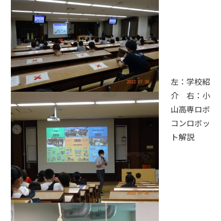
左：学校紹
介 右：小
山高専ロボ
コンロボッ
ト解説