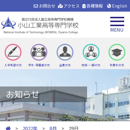
お問合せ
アクセス
各種情報
English
MENU
入学希望の方
学生･保護者の方
企業の方
地域･一般の方
卒業生の方
お知らせ
>
2022年
>
8月
> 29日