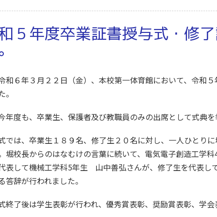
和５年度卒業証書授与式・修了
。
和６年３月２２日（金）、本校第一体育館において、令和５
た。
今年度も
、卒業生、保護者及び教職員のみの出席として式典を
では、卒業生１８９名、修了生２０名に対し、
一人ひとり
に
。堀校長からのはなむけの言葉に続いて、電気電子創造工学科
代表して機械工学科5年生 山中善弘
さんが、修了生を代表し
る答辞が行われました。
終了後は学生表彰が行われ、優秀賞表彰、奨励賞表彰、学会