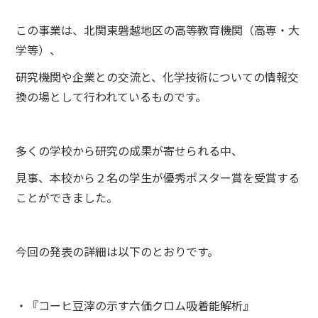
この事業は、北関東磐越地区の高等教育機関（高専・大
学等）、
研究機関や企業との交流と、化学技術についての情報交
換の場として行われているものです。
多くの学校から研究の成果が寄せられる中、
見事、本校から２名の学生が優秀ポスター賞を受賞する
ことができました。
今回の発表の詳細は以下のとおりです。
・『コーヒ豆滓の示す六価クロム吸着能解析』