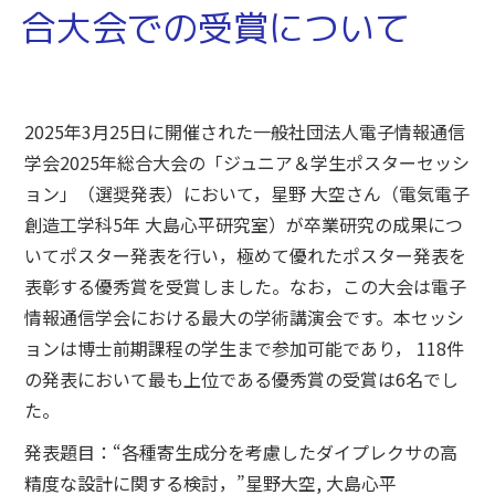
合大会での受賞について
2025年3月25日に開催された一般社団法人電子情報通信
学会2025年総合大会の「ジュニア＆学生ポスターセッシ
ョン」（選奨発表）において，星野 大空さん（電気電子
創造工学科5年 大島心平研究室）が卒業研究の成果につ
いてポスター発表を行い，極めて優れたポスター発表を
表彰する優秀賞を受賞しました。なお，この大会は電子
情報通信学会における最大の学術講演会です。本セッシ
ョンは博士前期課程の学生まで参加可能であり， 118件
の発表において最も上位である優秀賞の受賞は6名でし
た。
発表題目：“各種寄生成分を考慮したダイプレクサの高
精度な設計に関する検討，”星野大空, 大島心平