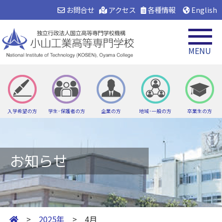
お問合せ
アクセス
各種情報
English
MENU
入学希望の方
学生･保護者の方
企業の方
地域･一般の方
卒業生の方
お知らせ
>
2025年
> 4月