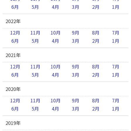
6月
5月
4月
3月
2月
1月
2022年
12月
11月
10月
9月
8月
7月
6月
5月
4月
3月
2月
1月
2021年
12月
11月
10月
9月
8月
7月
6月
5月
4月
3月
2月
1月
2020年
12月
11月
10月
9月
8月
7月
6月
5月
4月
3月
2月
1月
2019年