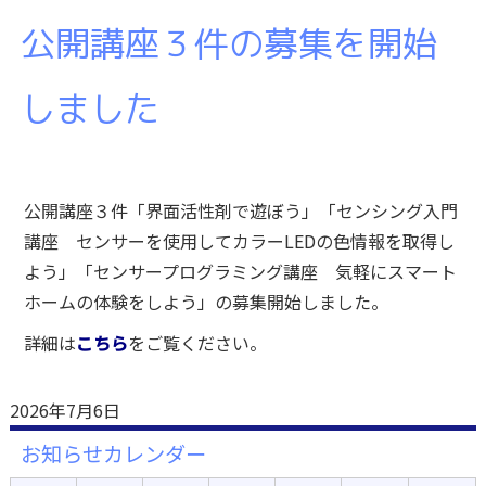
公開講座３件の募集を開始
しました
公開講座３件「界面活性剤で遊ぼう」「センシング入門
講座 センサーを使用してカラーLEDの色情報を取得し
よう」「センサープログラミング講座 気軽にスマート
ホームの体験をしよう」
の募集開始しました。
詳細は
こちら
をご覧ください。
2026年7月6日
お知らせカレンダー