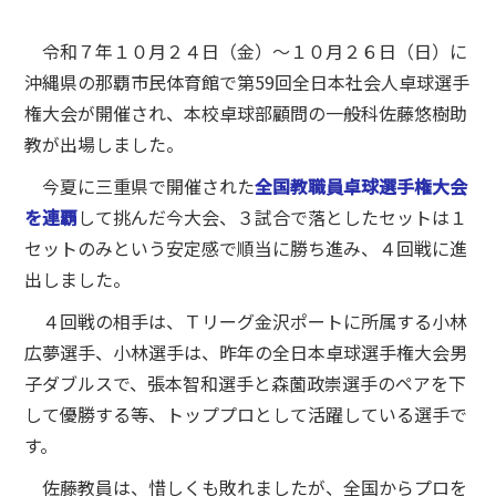
令和７年１０月２４日（金）～１０月２６日（日）に
沖縄県の那覇市民体育館で第59回全日本社会人卓球選手
権大会が開催され、本校卓球部顧問の一般科佐藤悠樹助
教が出場しました。
今夏に三重県で開催された
全国教職員卓球選手権大会
を連覇
して挑んだ今大会、３試合で落としたセットは１
セットのみという安定感で順当に勝ち進み、４回戦に進
出しました。
４回戦の相手は、Ｔリーグ金沢ポートに所属する小林
広夢選手、小林選手は、昨年の全日本卓球選手権大会男
子ダブルスで、張本智和選手と森薗政崇選手のペアを下
して優勝する等、トッププロとして活躍している選手で
す。
佐藤教員は、惜しくも敗れましたが、全国からプロを