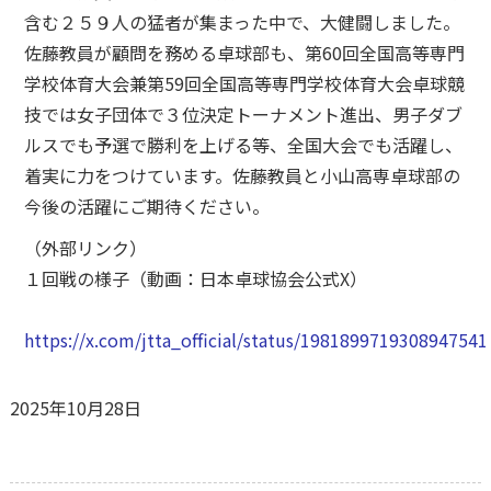
含む２５９人の猛者が集まった中で、大健闘しました。
佐藤教員が顧問を務める卓球部も、第60回全国高等専門
学校体育大会兼第59回全国高等専門学校体育大会卓球競
技では女子団体で３位決定トーナメント進出、男子ダブ
ルスでも予選で勝利を上げる等、全国大会でも活躍し、
着実に力をつけています。佐藤教員と小山高専卓球部の
今後の活躍にご期待ください。
（外部リンク）
１回戦の様子（動画：日本卓球協会公式X）
https://x.com/jtta_official/status/1981899719308947541
2025年10月28日