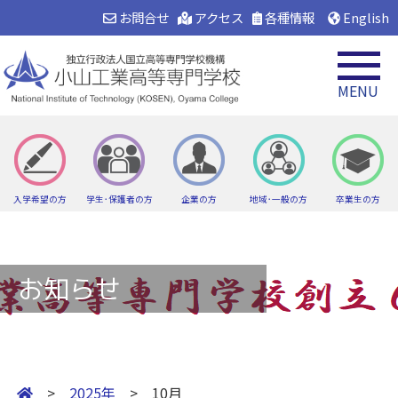
お問合せ
アクセス
各種情報
English
MENU
入学希望の方
学生･保護者の方
企業の方
地域･一般の方
卒業生の方
お知らせ
>
2025年
> 10月