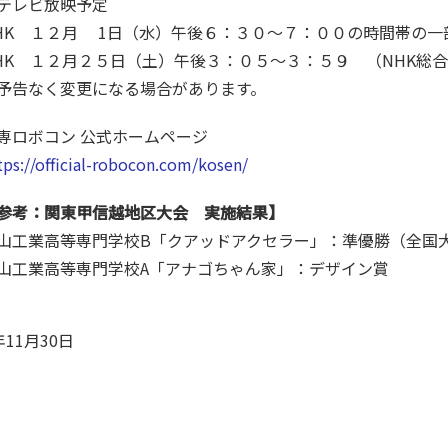
テレビ放映予定
HK １２月 1日（水）午後６：３０～７：００の時間帯の
HK １２月２５日（土）午後３：０５～３：５９ （NHK総
予告なく変更になる場合があります。
専ロボコン 公式ホームページ
tps://official-robocon.com/kosen/
参考：関東甲信越地区大会 実施結果】
山工業高等専門学校B「クアッドアクセラー」：準優勝（全国
山工業高等専門学校A「アナゴちゃん家」：デザイン賞
年11月30日