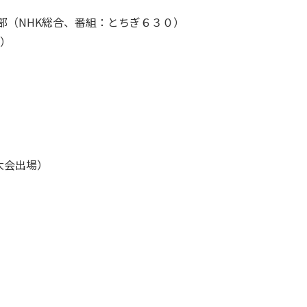
一部（NHK総合、番組：とちぎ６３０）
合）
大会出場）