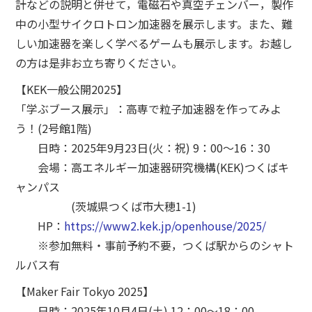
計などの説明と併せて，電磁石や真空チェンバー，製作
中の小型サイクロトロン加速器を展示します。また、難
しい加速器を楽しく学べるゲームも展示します。お越し
の方は是非お立ち寄りください。
【KEK一般公開2025】
「学ぶブース展示」：高専で粒子加速器を作ってみよ
う！(2号館1階)
日時：2025年9月23日(火：祝) 9：00～16：30
会場：高エネルギー加速器研究機構(KEK)つくばキ
ャンパス
(茨城県つくば市大穂1-1)
HP：
https://www2.kek.jp/openhouse/2025/
※参加無料・事前予約不要，つくば駅からのシャト
ルバス有
【Maker Fair Tokyo 2025】
日時：2025年10月4日(土) 12：00～18：00