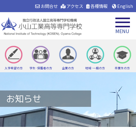
お問合せ
アクセス
各種情報
English
MENU
入学希望の方
学生･保護者の方
企業の方
地域･一般の方
卒業生の方
お知らせ