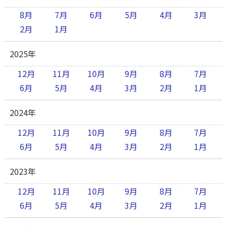
8月
7月
6月
5月
4月
3月
2月
1月
2025年
12月
11月
10月
9月
8月
7月
6月
5月
4月
3月
2月
1月
2024年
12月
11月
10月
9月
8月
7月
6月
5月
4月
3月
2月
1月
2023年
12月
11月
10月
9月
8月
7月
6月
5月
4月
3月
2月
1月