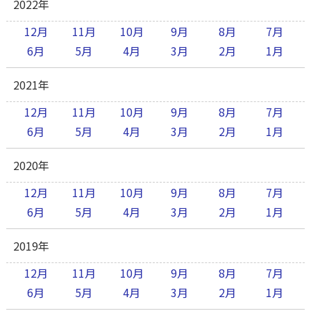
2022年
12月
11月
10月
9月
8月
7月
6月
5月
4月
3月
2月
1月
2021年
12月
11月
10月
9月
8月
7月
6月
5月
4月
3月
2月
1月
2020年
12月
11月
10月
9月
8月
7月
6月
5月
4月
3月
2月
1月
2019年
12月
11月
10月
9月
8月
7月
6月
5月
4月
3月
2月
1月