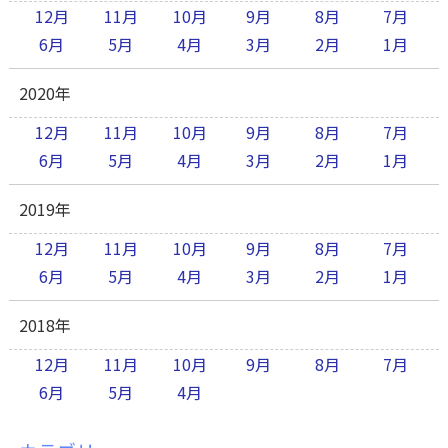
12月
11月
10月
9月
8月
7月
6月
5月
4月
3月
2月
1月
2020年
12月
11月
10月
9月
8月
7月
6月
5月
4月
3月
2月
1月
2019年
12月
11月
10月
9月
8月
7月
6月
5月
4月
3月
2月
1月
2018年
12月
11月
10月
9月
8月
7月
6月
5月
4月