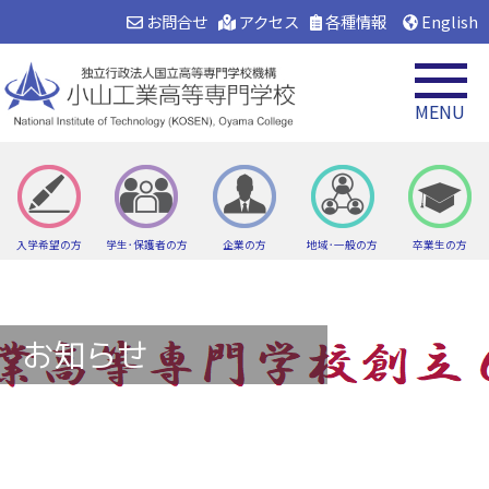
お問合せ
アクセス
各種情報
English
MENU
入学希望の方
学生･保護者の方
企業の方
地域･一般の方
卒業生の方
お知らせ