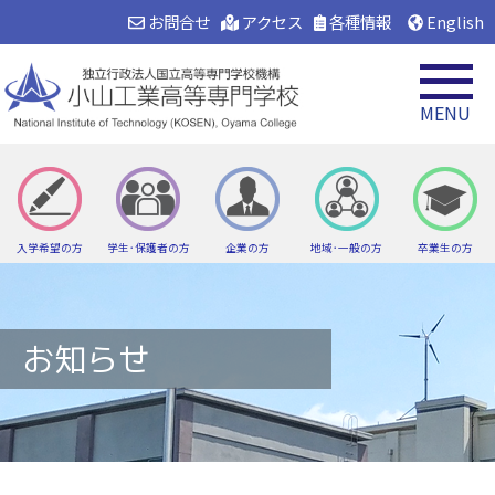
お問合せ
アクセス
各種情報
English
MENU
入学希望の方
学生･保護者の方
企業の方
地域･一般の方
卒業生の方
お知らせ