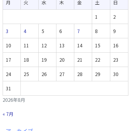
月
火
水
木
金
土
日
1
2
3
4
5
6
7
8
9
10
11
12
13
14
15
16
17
18
19
20
21
22
23
24
25
26
27
28
29
30
31
2026年8月
« 7月