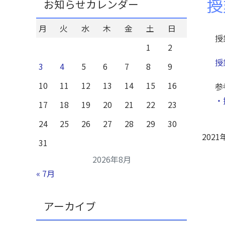
授
お知らせカレンダー
月
火
水
木
金
土
日
授
1
2
授
3
4
5
6
7
8
9
10
11
12
13
14
15
16
参
・
17
18
19
20
21
22
23
24
25
26
27
28
29
30
2021
31
2026年8月
« 7月
アーカイブ