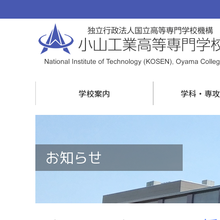
学校案内
学科・専攻
お知らせ