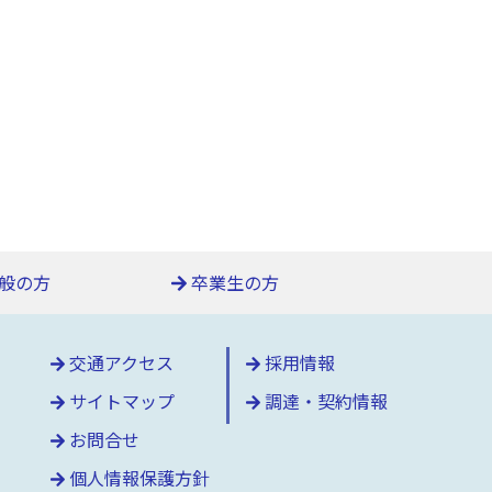
般の方
卒業生の方
交通アクセス
採用情報
サイトマップ
調達・契約情報
お問合せ
個人情報保護方針