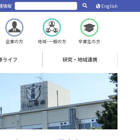
種情報
English
企業の方
地域･一般の方
卒業生の方
専ライフ
研究・地域連携