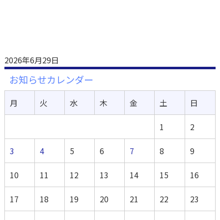
2026年6月29日
お知らせカレンダー
月
火
水
木
金
土
日
1
2
3
4
5
6
7
8
9
10
11
12
13
14
15
16
17
18
19
20
21
22
23