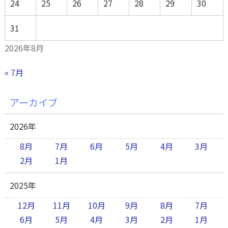
24
25
26
27
28
29
30
31
2026年8月
« 7月
アーカイブ
2026年
8月
7月
6月
5月
4月
3月
2月
1月
2025年
12月
11月
10月
9月
8月
7月
6月
5月
4月
3月
2月
1月