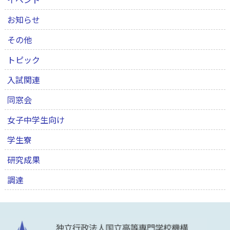
お知らせ
その他
トピック
入試関連
同窓会
女子中学生向け
学生寮
研究成果
調達