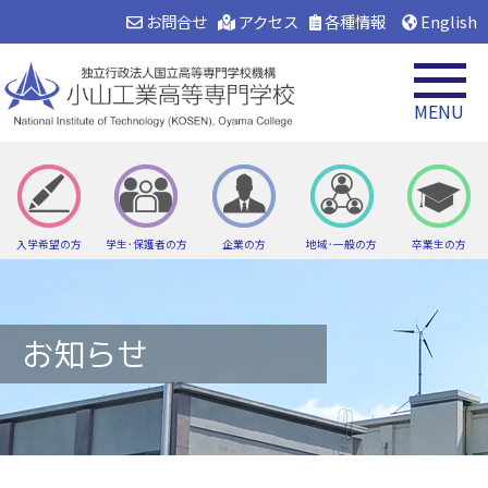
お問合せ
アクセス
各種情報
English
MENU
入学希望の方
学生･保護者の方
企業の方
地域･一般の方
卒業生の方
お知らせ