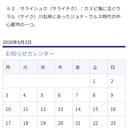
※２ サライシュク（サライチク）：カスピ海に注ぐウ
ラル（ヤイク）川右岸にあったジョチ・ウルス時代の中
心都市の一つ。
2026年6月2日
お知らせカレンダー
月
火
水
木
金
土
日
1
2
3
4
5
6
7
8
9
10
11
12
13
14
15
16
17
18
19
20
21
22
23