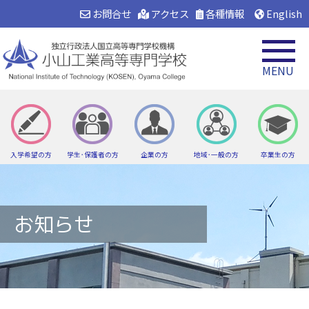
お問合せ
アクセス
各種情報
English
MENU
入学希望の方
学生･保護者の方
企業の方
地域･一般の方
卒業生の方
お知らせ