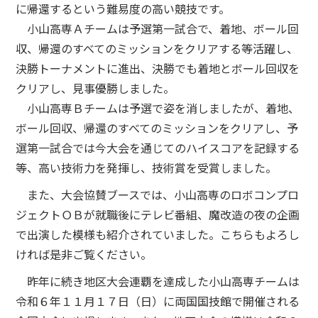
に帰還するという難易度の高い競技です。
小山高専Ａチームは予選第一試合で、着地、ボール回
収、帰還のすべてのミッションをクリアする等活躍し、
決勝トーナメントに進出、決勝でも着地とボール回収を
クリアし、見事優勝しました。
小山高専Ｂチームは予選で姿を消しましたが、着地、
ボール回収、帰還のすべてのミッションをクリアし、予
選第一試合では今大会を通じてのハイスコアを記録する
等、高い技術力を発揮し、技術賞を受賞しました。
また、大会協賛ブースでは、小山高専のロボコンプロ
ジェクトＯＢが就職後にテレビ番組、魔改造の夜の企画
で出演した模様も紹介されていました。こちらもよろし
ければ是非ご覧ください。
昨年に続き地区大会連覇を達成した小山高専チームは
令和６年１１月１７日（日）に両国国技館で開催される