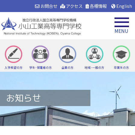
お問合せ
アクセス
各種情報
English
MENU
入学希望の方
学生･保護者の方
企業の方
地域･一般の方
卒業生の方
お知らせ