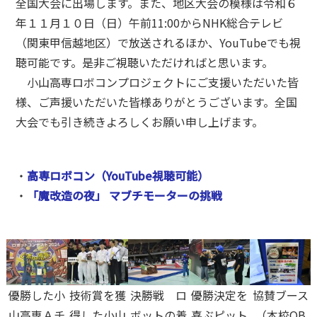
全国大会に出場します。また、地区大会の模様は令和６
年１１月１０日（日）午前11:00からNHK総合テレビ
（関東甲信越地区）で放送されるほか、YouTubeでも視
聴可能です。是非ご視聴いただければと思います。
小山高専ロボコンプロジェクトにご支援いただいた皆
様、ご声援いただいた皆様ありがとうございます。全国
大会でも引き続きよろしくお願い申し上げます。
・
高専ロボコン（YouTube視聴可能）
・
「魔改造の夜」 マブチモーターの挑戦
優勝した小
技術賞を獲
決勝戦 ロ
優勝決定を
協賛ブース
山高専Ａチ
得した小山
ボットの着
喜ぶピット
（本校OB