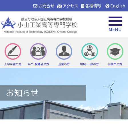
お問合せ
アクセス
各種情報
English
MENU
入学希望の方
学生･保護者の方
企業の方
地域･一般の方
卒業生の方
お知らせ