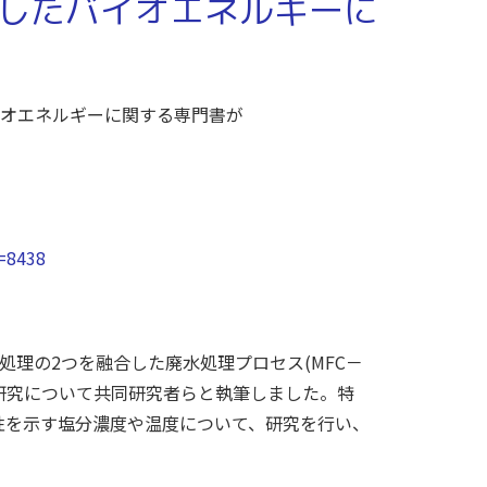
したバイオエネルギーに
イオエネルギーに関する専門書が
d=8438
水処理の2つを融合した廃水処理プロセス(MFC－
礎研究について共同研究者らと執筆しました。特
活性を示す塩分濃度や温度について、研究を行い、