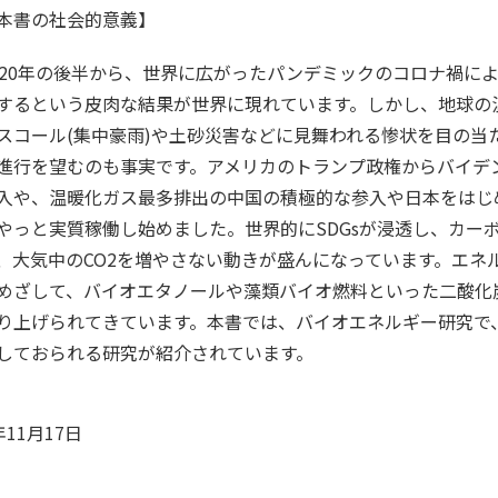
本書の社会的意義】
020年の後半から、世界に広がったパンデミックのコロナ禍に
するという皮肉な結果が世界に現れています。しかし、地球の
スコール(集中豪雨)や土砂災害などに見舞われる惨状を目の当
進行を望むのも事実です。アメリカのトランプ政権からバイデ
入や、温暖化ガス最多排出の中国の積極的な参入や日本をはじ
やっと実質稼働し始めました。世界的にSDGsが浸透し、カー
、大気中のCO2を増やさない動きが盛んになっています。エネ
めざして、バイオエタノールや藻類バイオ燃料といった二酸化
り上げられてきています。本書では、バイオエネルギー研究で
しておられる研究が紹介されています。
年11月17日