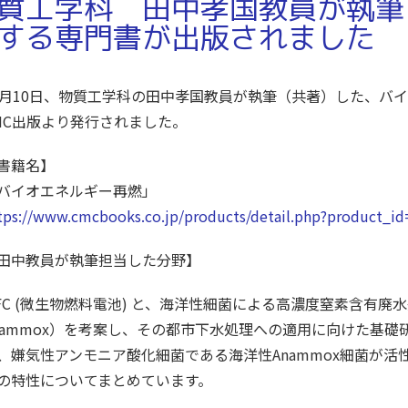
質工学科 田中孝国教員が執筆
する専門書が出版されました
1月10日、物質工学科の田中孝国教員が執筆（共著）した、バ
MC出版より発行されました。
書籍名】
バイオエネルギー再燃」
tps://www.cmcbooks.co.jp/products/detail.php?product_i
田中教員が執筆担当した分野】
FC (微生物燃料電池) と、海洋性細菌による高濃度窒素含有廃
nammox）を考案し、その都市下水処理への適用に向けた基
、嫌気性アンモニア酸化細菌である海洋性Anammox細菌が
の特性についてまとめています。