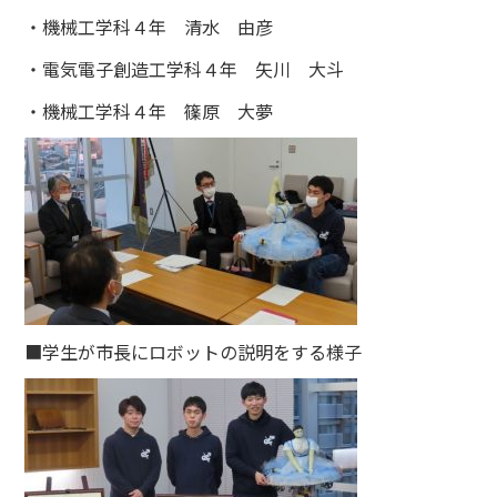
・機械工学科４年 清水 由彦
・電気電子創造工学科４年 矢川 大斗
・機械工学科４年 篠原 大夢
■学生が市長にロボットの説明をする様子