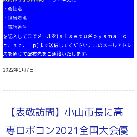
・会社名
・担当者名
・電話番号
までメールを(ｓｉｓｅｔｕ＠ｏｙａｍａ－ｃ
を記入して
ｔ．ａｃ．ｊｐ)まで送信してください。このメールアドレ
スを通じて配布先をご連絡いたします。
2022年1月7日
【表敬訪問】小山市長に高
専ロボコン2021全国大会優