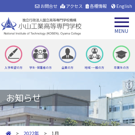
お問合せ
アクセス
各種情報
English
MENU
入学希望の方
学生･保護者の方
企業の方
地域･一般の方
卒業生の方
お知らせ
>
2022年
> 1月