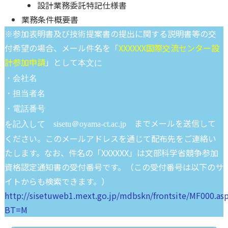
設計業務委託特記仕様書
業務条件概要書
※参加表明書及び技術提案書の提出に関する説明書等の交
付希望の場合、メール件名を「
XXXXXX国際交流センター設
計参加申請
」として
本文に
・会社名
・担当者名
・電話番号
までメールを送信して
を記入して sisetu＠oyama-ct.ac.jp
ください。このメールアドレスを通じて配布先をご連絡い
たします。なお、件名の「XXXXXX」は文部科学省競争参加
資格認定通知書の受付番号です。（この受付番号は以下のサ
イトからも検索できます。）
http://sisetuweb1.mext.go.jp/mdbskn/frontsite/MF000.as
BT=M