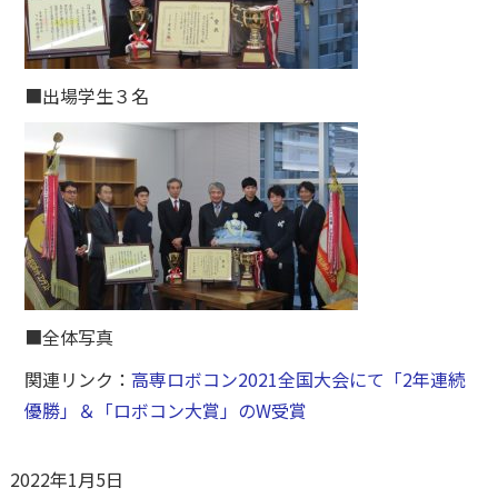
■出場学生３名
■全体写真
関連リンク：
高専ロボコン2021全国大会にて「2年連続
優勝」＆「ロボコン大賞」のW受賞
2022年1月5日