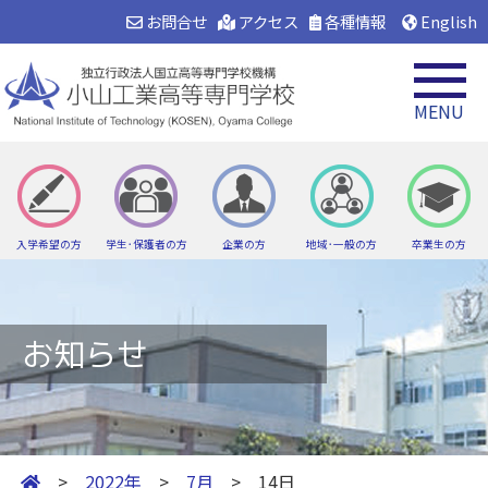
お問合せ
アクセス
各種情報
English
MENU
入学希望の方
学生･保護者の方
企業の方
地域･一般の方
卒業生の方
お知らせ
>
2022年
>
7月
> 14日