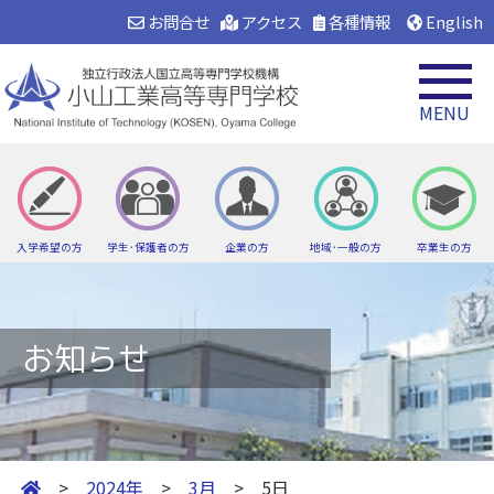
お問合せ
アクセス
各種情報
English
MENU
入学希望の方
学生･保護者の方
企業の方
地域･一般の方
卒業生の方
お知らせ
>
2024年
>
3月
> 5日