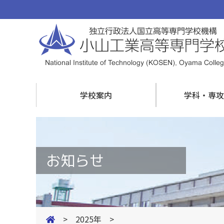
学校案内
学科・専攻
お知らせ
> 2025年 >