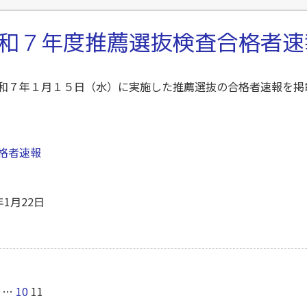
和７年度推薦選抜検査合格者速
和７年１月１５日（水）に実施した推薦選抜の合格者速報を掲
格者速報
年1月22日
…
10
11