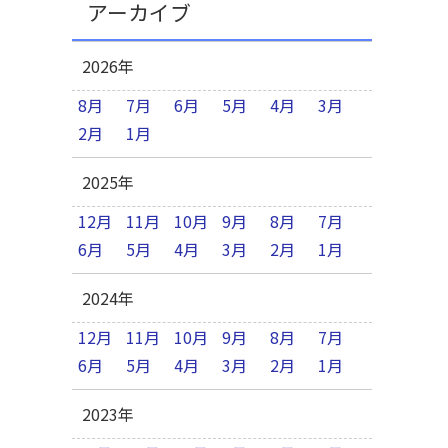
アーカイブ
2026年
8月
7月
6月
5月
4月
3月
2月
1月
2025年
12月
11月
10月
9月
8月
7月
6月
5月
4月
3月
2月
1月
2024年
12月
11月
10月
9月
8月
7月
6月
5月
4月
3月
2月
1月
2023年