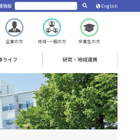
種情報
English
企業の方
地域･一般の方
卒業生の方
専ライフ
研究・地域連携