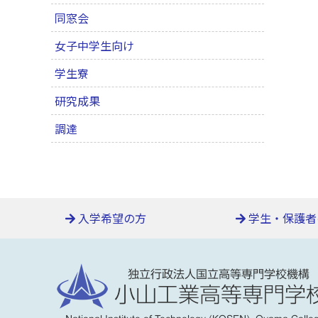
同窓会
女子中学生向け
学生寮
研究成果
調達
入学希望の方
学生・保護者