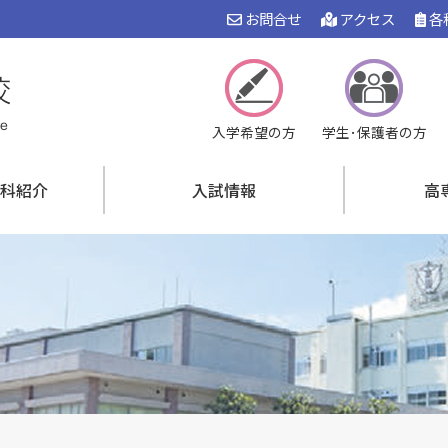
お問合せ
アクセス
各
入学希望の方
学生･保護者の方
科紹介
入試情報
高