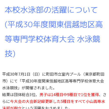
本校水泳部の活躍について
(平成30年度関東信越地区高
等専門学校体育大会 水泳競
技)
平成30年7月1日（日）に町田市立室内プール（東京都町田
市）にて「平成30年度関東信越地区高等専門学校体育大会
水泳競技」が開催されました。
結果は団体総合3位、
男子は14種目中9種目で1位を獲得
、さ
らに
今大会の大会新記録更新した5種目をすべて小山高専水
泳部が樹立
という活躍をおさめました。