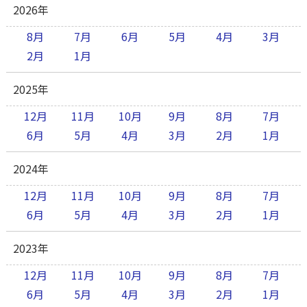
2026年
8月
7月
6月
5月
4月
3月
2月
1月
2025年
12月
11月
10月
9月
8月
7月
6月
5月
4月
3月
2月
1月
2024年
12月
11月
10月
9月
8月
7月
6月
5月
4月
3月
2月
1月
2023年
12月
11月
10月
9月
8月
7月
6月
5月
4月
3月
2月
1月