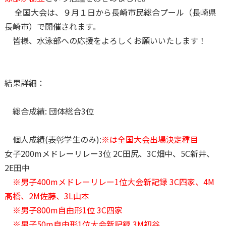
全国大会は、９月１日から長崎市民総合プール（長崎県
長崎市）で開催されます。
皆様、水泳部への応援をよろしくお願いいたします！
結果詳細：
総合成績: 団体総合3位
個人成績(表彰学生のみ):
※は全国大会出場決定種目
女子200mメドレーリレー3位 2C田尻、3C畑中、5C新井、
2E田中
※男子400mメドレーリレー1位大会新記録 3C四家、4M
髙橋、2M佐藤、3L山本
※男子800m自由形1位 3C四家
※男子50m自由形1位大会新記録 3M初谷