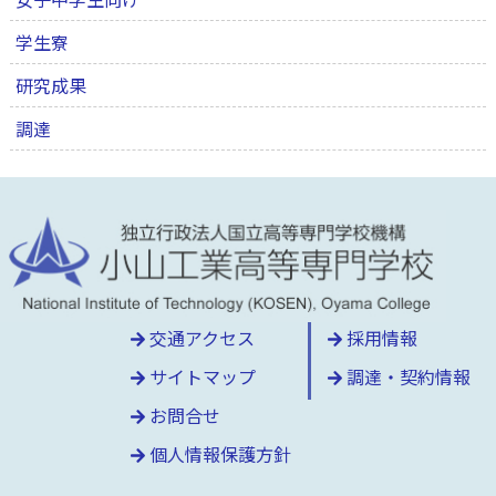
学生寮
研究成果
調達
交通アクセス
採用情報
サイトマップ
調達・契約情報
お問合せ
個人情報保護方針