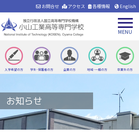
お問合せ
アクセス
各種情報
English
MENU
入学希望の方
学生･保護者の方
企業の方
地域･一般の方
卒業生の方
お知らせ