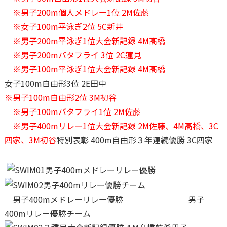
※男子200m個人メドレー1位 2M佐藤
※女子100m平泳ぎ2位 5C新井
※男子200m平泳ぎ1位大会新記録 4M髙橋
※男子200mバタフライ 3位 2C蓮見
※男子100m平泳ぎ1位大会新記録 4M髙橋
女子100m自由形3位 2E田中
※男子100m自由形2位 3M初谷
※男子100mバタフライ1位 2M佐藤
※男子400mリレー1位大会新記録 2M佐藤、4M髙橋、3C
四家、3M初谷
特別表彰 400m自由形３年連続優勝 3C四家
男子400mメドレーリレー優勝 男子
400mリレー優勝チーム