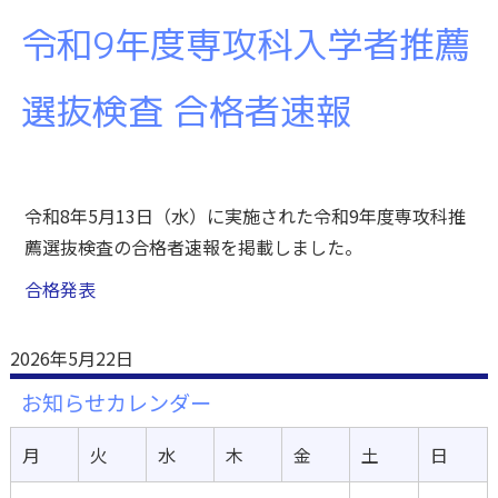
令和9年度専攻科入学者推薦
選抜検査 合格者速報
令和8年5月13日（水）に実施された令和9年度専攻科推
薦選抜検査の合格者速報を掲載しました。
合格発表
2026年5月22日
お知らせカレンダー
月
火
水
木
金
土
日