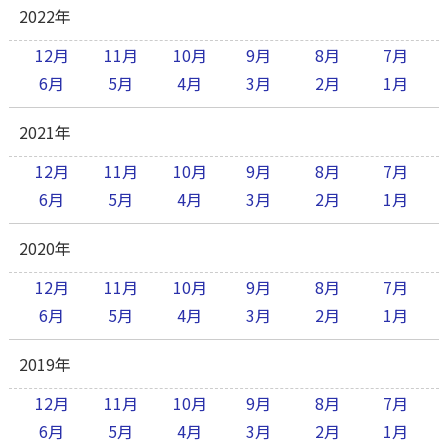
2022年
12月
11月
10月
9月
8月
7月
6月
5月
4月
3月
2月
1月
2021年
12月
11月
10月
9月
8月
7月
6月
5月
4月
3月
2月
1月
2020年
12月
11月
10月
9月
8月
7月
6月
5月
4月
3月
2月
1月
2019年
12月
11月
10月
9月
8月
7月
6月
5月
4月
3月
2月
1月