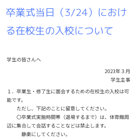
卒業式当日（3/24）におけ
る在校生の入校について
学生の皆さんへ
2023年３月
学生主事
１．卒業生・修了生に面会するための在校生の入校は可
能です。
ただし、下記のことに留意してください。
〇卒業式実施時間帯（退場するまで）は、体育館周
辺に集合して会話することなどは禁止します。
静粛にしてください。