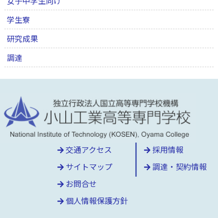
女子中学生向け
学生寮
研究成果
調達
交通アクセス
採用情報
サイトマップ
調達・契約情報
お問合せ
個人情報保護方針