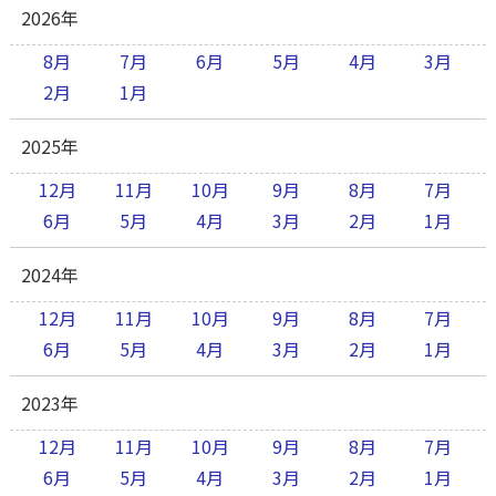
2026年
8月
7月
6月
5月
4月
3月
2月
1月
2025年
12月
11月
10月
9月
8月
7月
6月
5月
4月
3月
2月
1月
2024年
12月
11月
10月
9月
8月
7月
6月
5月
4月
3月
2月
1月
2023年
12月
11月
10月
9月
8月
7月
6月
5月
4月
3月
2月
1月