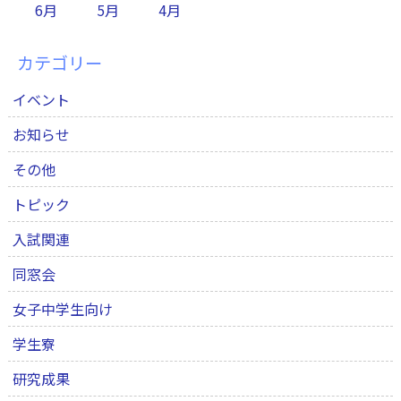
6月
5月
4月
カテゴリー
イベント
お知らせ
その他
トピック
入試関連
同窓会
女子中学生向け
学生寮
研究成果