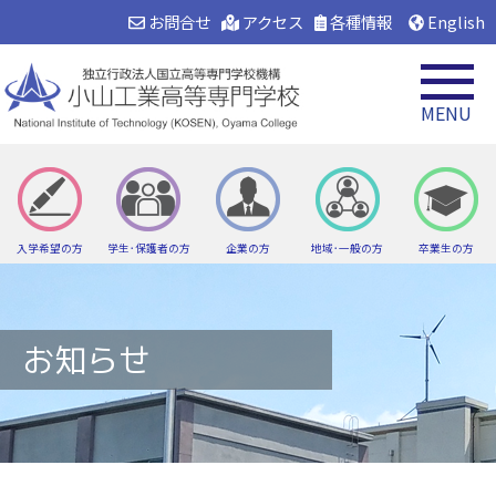
お問合せ
アクセス
各種情報
English
MENU
入学希望の方
学生･保護者の方
企業の方
地域･一般の方
卒業生の方
お知らせ