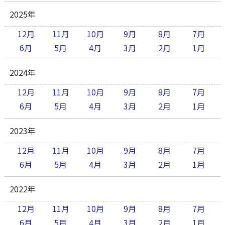
2025年
12月
11月
10月
9月
8月
7月
6月
5月
4月
3月
2月
1月
2024年
12月
11月
10月
9月
8月
7月
6月
5月
4月
3月
2月
1月
2023年
12月
11月
10月
9月
8月
7月
6月
5月
4月
3月
2月
1月
2022年
12月
11月
10月
9月
8月
7月
6月
5月
4月
3月
2月
1月