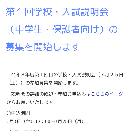
第１回学校・入試説明会
（中学生・保護者向け）の
募集を開始します
令和８年度第１回目の学校・入試説明会（７月２５日
（土））の参加募集を開始します。
説明会の詳細の確認・参加お申込みは
こちらのページ
からお願いいたします。
〇申込期間
7月3日（金）12：00～7月20日（月）