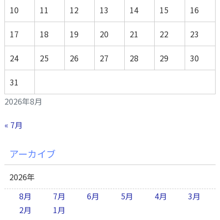
10
11
12
13
14
15
16
17
18
19
20
21
22
23
24
25
26
27
28
29
30
31
2026年8月
« 7月
アーカイブ
2026年
8月
7月
6月
5月
4月
3月
2月
1月