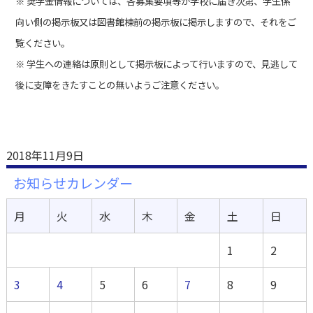
※ 奨学⾦情報については、各募集要項等が学校に届き次第、学⽣係
向い側の掲⽰板⼜は図書館棟前の掲⽰板に掲⽰しますので、それをご
覧ください。
※ 学⽣への連絡は原則として掲⽰板によって⾏いますので、⾒逃して
後に⽀障をきたすことの無いようご注意ください。
2018年11月9日
お知らせカレンダー
月
火
水
木
金
土
日
1
2
3
4
5
6
7
8
9