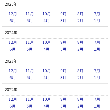
2025年
12月
11月
10月
9月
8月
7月
6月
5月
4月
3月
2月
1月
2024年
12月
11月
10月
9月
8月
7月
6月
5月
4月
3月
2月
1月
2023年
12月
11月
10月
9月
8月
7月
6月
5月
4月
3月
2月
1月
2022年
12月
11月
10月
9月
8月
7月
6月
5月
4月
3月
2月
1月