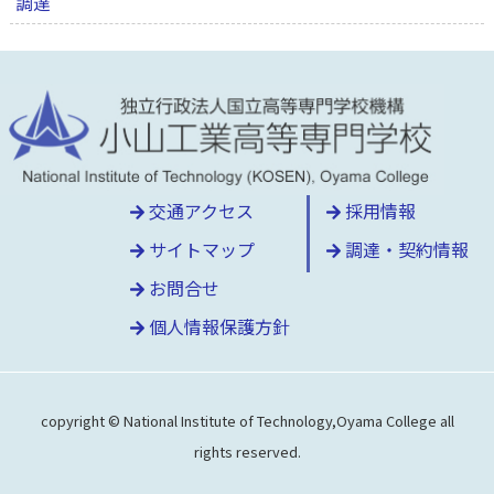
調達
交通アクセス
採用情報
サイトマップ
調達・契約情報
お問合せ
個人情報保護方針
copyright © National Institute of Technology,Oyama College all
rights reserved.