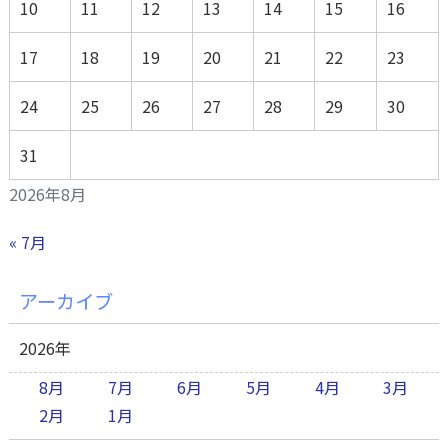
10
11
12
13
14
15
16
17
18
19
20
21
22
23
24
25
26
27
28
29
30
31
2026年8月
« 7月
アーカイブ
2026年
8月
7月
6月
5月
4月
3月
2月
1月