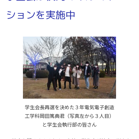
ションを実施中
学生会長再選を決めた３年電気電子創造
工学科岡田篤典君（写真左から３人目）
と学生会執行部の皆さん