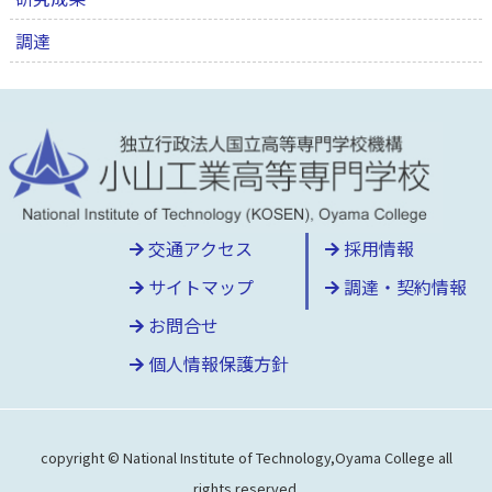
調達
交通アクセス
採用情報
サイトマップ
調達・契約情報
お問合せ
個人情報保護方針
copyright © National Institute of Technology,Oyama College all
rights reserved.