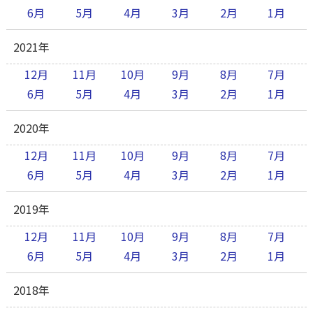
6月
5月
4月
3月
2月
1月
2021年
12月
11月
10月
9月
8月
7月
6月
5月
4月
3月
2月
1月
2020年
12月
11月
10月
9月
8月
7月
6月
5月
4月
3月
2月
1月
2019年
12月
11月
10月
9月
8月
7月
6月
5月
4月
3月
2月
1月
2018年