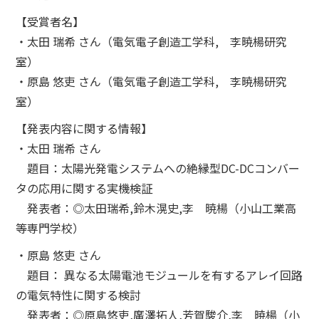
【受賞者名】
・太田 瑞希 さん（電気電子創造工学科, 李暁楊研究
室）
・原島 悠吏 さん（電気電子創造工学科, 李暁楊研究
室）
【発表内容に関する情報】
・太田 瑞希 さん
題目：太陽光発電システムへの絶縁型DC-DCコンバー
タの応用に関する実機検証
発表者：◎太田瑞希,鈴木滉史,李 暁楊（小山工業高
等専門学校）
・原島 悠吏 さん
題目： 異なる太陽電池モジュールを有するアレイ回路
の電気特性に関する検討
発表者：◎原島悠吏,廣澤拓人,芳賀駿介,李 暁楊（小