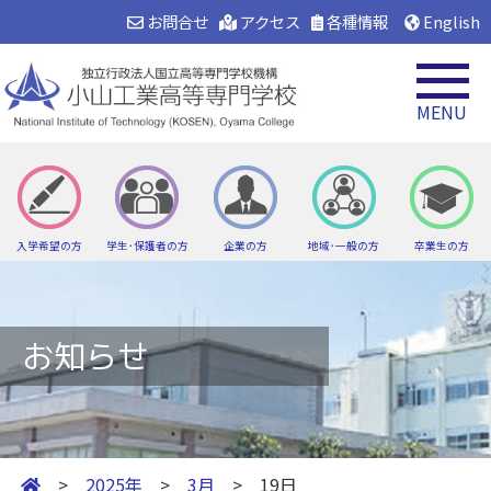
お問合せ
アクセス
各種情報
English
MENU
入学希望の方
学生･保護者の方
企業の方
地域･一般の方
卒業生の方
お知らせ
>
2025年
>
3月
> 19日