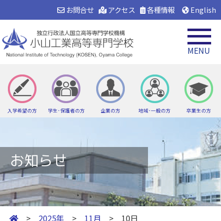
お問合せ
アクセス
各種情報
English
MENU
入学希望の方
学生･保護者の方
企業の方
地域･一般の方
卒業生の方
お知らせ
>
2025年
>
11月
> 10日