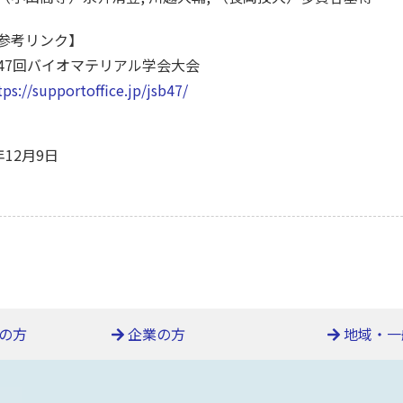
参考リンク】
47回バイオマテリアル学会大会
tps://supportoffice.jp/jsb47/
年12月9日
の方
企業の方
地域・一