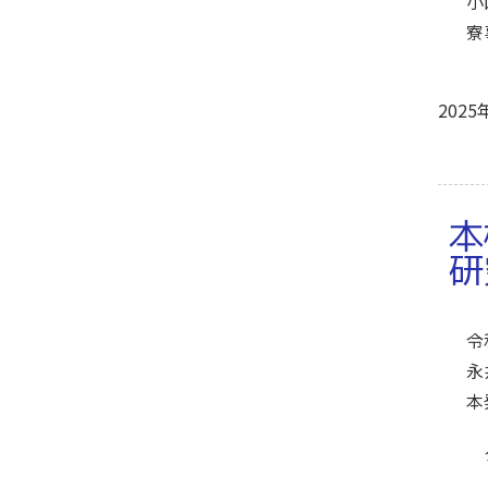
小
寮
2025
本
研
令
永
本
タ
（