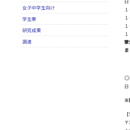
日
女子中学生向け
１
１
学生寮
１
研究成果
１
調達
寮
ま
◎
日
※
【
〒