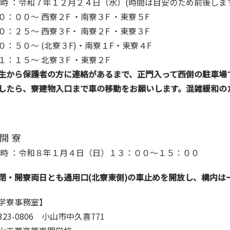
 時 ：令和７年１２月２４日（水）(時間は目安のため前後しま
０：００～ 西寮２F ・南寮３F ・東寮５F
０：２５～ 西寮３F・ 南寮２F ・東寮３F
０：５０～ (北寮３F)・南寮１F・東寮４F
１：１５～ 北寮３F ・東寮２F
生から保護者の方に連絡があるまで、正門入って西側の駐車場
したら、寮建物入口まで車の移動をお願いします。混雑緩和の
開 寮
 時 ：令和８年１月４日（日）１３：００～１５：００
閉・開寮両日とも通用口(北寮東側)の車止めを開放し、構内は
学寮事務室】
323-0806 小山市中久喜771