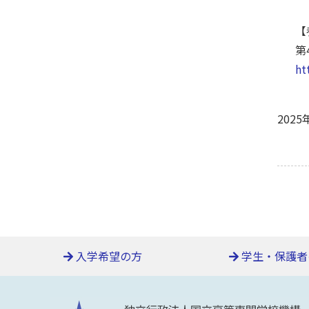
【
第
ht
2025
入学希望の方
学生・保護者