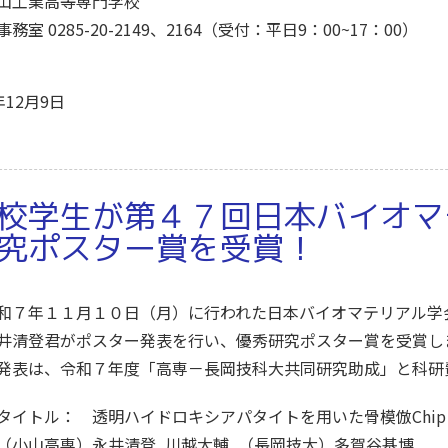
山工業高等専門学校
事務室 0285-20-2149、2164（受付：平日9：00~17：00）
年12月9日
校学生が第４７回日本バイオマ
究ポスター賞を受賞！
和７年１１月１０日（月）に行われた日本バイオマテリアル学
井清登君がポスター発表を行い、優秀研究ポスター賞を受賞し
発表は、令和７年度「高専－長岡技科大共同研究助成」と科研費基
イトル： 透明ハイドロキシアパタイトを用いた骨模倣Chip（Bon
小山高専）永井清登, 川越大輔, （長岡技大）多賀谷基博