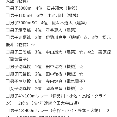
大空（物質）
□男子5000m 4位 石井翔大（物質）
□男子110mH 6位 小池邦佳（機械）
□男子3000mSC 4位 佐々木遼太（建築）
□男子走高跳 4位 守谷恵人（建築）
□男子走幅跳 2位 伊勢川真生（機械）☆，3位 松元
優斗（物質）☆
□男子三段跳 3位 中山昂大（建築）☆，4位 栗原諒
（電気電子）
□男子砲丸投 1位 田中瑞樹（機械）☆
□男子円盤投 2位 田中瑞樹（機械）☆
□男子やり投 6位 寺内健真（電気電子）
□女子砲丸投 2位 岡崎里音（機械）☆
□男子4×100mリレー（伊勢川・小池・長尾・クライ
ン） 2位☆（※4年連続全国大会出場）
□男子4×400mリレー（守谷・小池・藤本・犬飼） 2