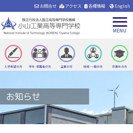
お問合せ
アクセス
各種情報
English
MENU
入学希望の方
学生･保護者の方
企業の方
地域･一般の方
卒業生の方
お知らせ