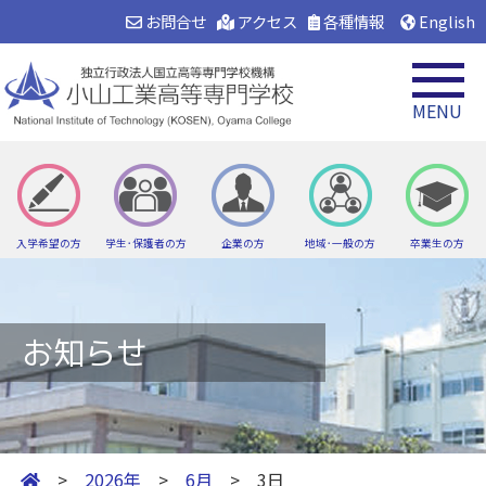
お問合せ
アクセス
各種情報
English
MENU
入学希望の方
学生･保護者の方
企業の方
地域･一般の方
卒業生の方
お知らせ
>
2026年
>
6月
> 3日