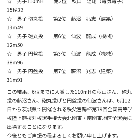
☆ 男子110mH 第2位 秋山 陽翔（電気電子）
15秒32
☆ 男子 砲丸投 第2位 藤沼 兆志（建築）
13m49
☆ 男子 砲丸投 第6位 仙波 龍成（機械）
12m50
☆ 男子 円盤投 第3位 仙波 龍成（機械）
38m96
☆ 男子 円盤投 第7位 藤沼 兆志（建築）
31m91
この結果、6位までに入賞した110mHの秋山さん、砲丸
投の藤沼さん、砲丸投げと円盤投の仙波さんは、6月12
日から茨城県で開催される秩父宮賜杯第79回全国高等学
校陸上競技対校選手権大会北関東・南関東地区予選会に
出場することになります。
今後ともご声援の程よろしくお願い申し上げます。