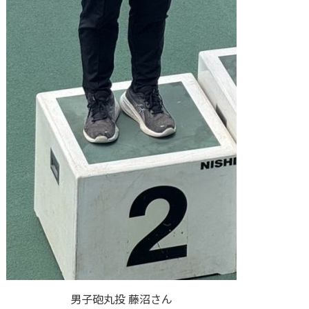
男子砲丸投 藤沼さん