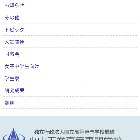
お知らせ
その他
トピック
入試関連
同窓会
女子中学生向け
学生寮
研究成果
調達