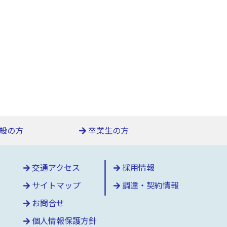
般の方
卒業生の方
交通アクセス
採用情報
サイトマップ
調達・契約情報
お問合せ
個人情報保護方針