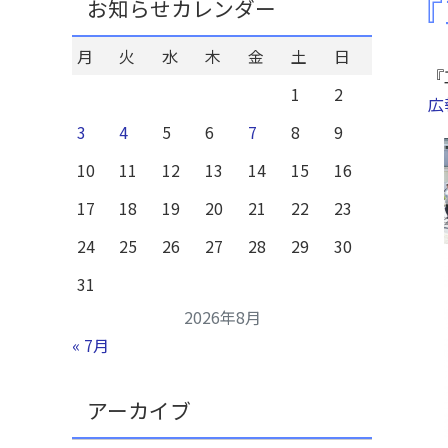
『
お知らせカレンダー
月
火
水
木
金
土
日
『
1
2
広
3
4
5
6
7
8
9
10
11
12
13
14
15
16
17
18
19
20
21
22
23
24
25
26
27
28
29
30
31
2026年8月
« 7月
アーカイブ