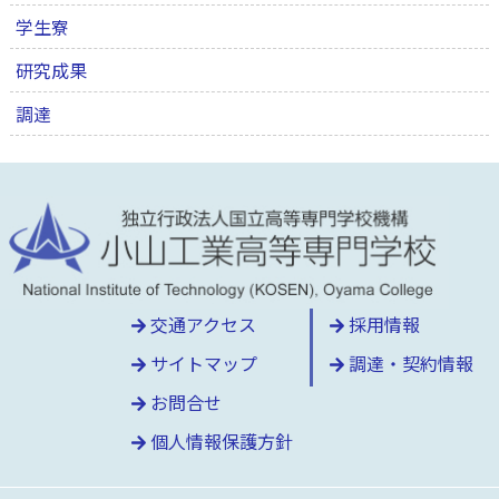
学生寮
研究成果
調達
交通アクセス
採用情報
サイトマップ
調達・契約情報
お問合せ
個人情報保護方針