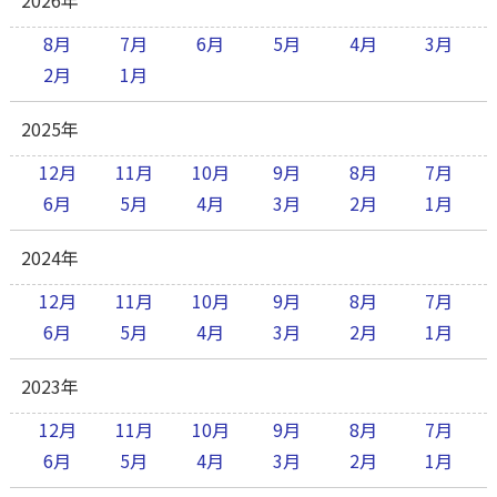
2026年
8月
7月
6月
5月
4月
3月
2月
1月
2025年
12月
11月
10月
9月
8月
7月
6月
5月
4月
3月
2月
1月
2024年
12月
11月
10月
9月
8月
7月
6月
5月
4月
3月
2月
1月
2023年
12月
11月
10月
9月
8月
7月
6月
5月
4月
3月
2月
1月