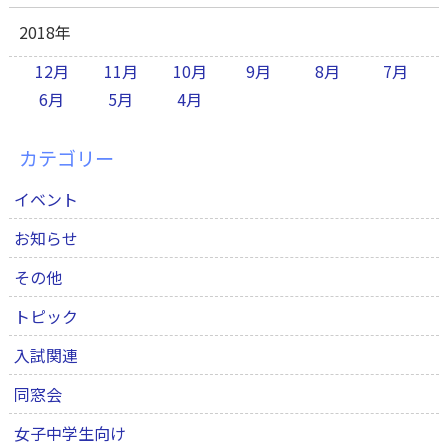
2018年
12月
11月
10月
9月
8月
7月
6月
5月
4月
カテゴリー
イベント
お知らせ
その他
トピック
入試関連
同窓会
女子中学生向け