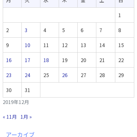
月
火
水
木
金
土
日
1
2
3
4
5
6
7
8
9
10
11
12
13
14
15
16
17
18
19
20
21
22
23
24
25
26
27
28
29
30
31
2019年12月
« 11月
1月 »
アーカイブ