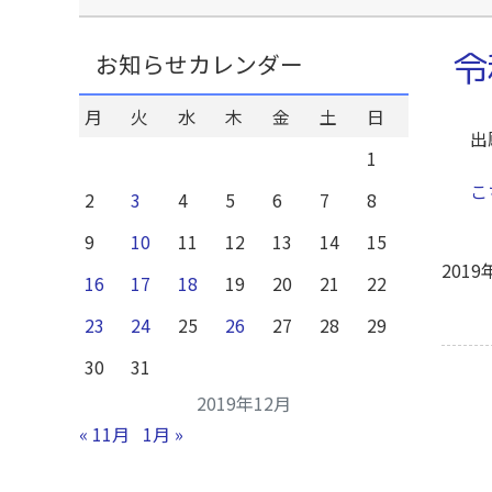
令
お知らせカレンダー
月
火
水
木
金
土
日
出
1
こ
2
3
4
5
6
7
8
9
10
11
12
13
14
15
2019
16
17
18
19
20
21
22
23
24
25
26
27
28
29
30
31
2019年12月
« 11月
1月 »