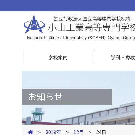
学校案内
学科・専攻
お知らせ
>
2019年
>
12月
> 24日