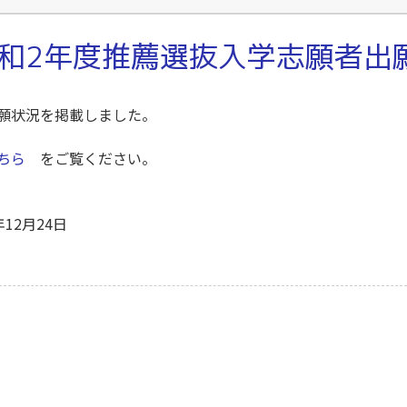
和2年度推薦選抜入学志願者出
願状況を掲載しました。
ちら
をご覧ください。
年12月24日