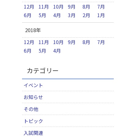
12月
11月
10月
9月
8月
7月
6月
5月
4月
3月
2月
1月
2018年
12月
11月
10月
9月
8月
7月
6月
5月
4月
カテゴリー
イベント
お知らせ
その他
トピック
入試関連