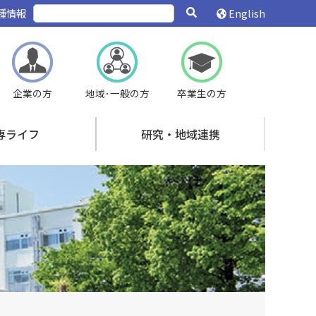
種情報
English
企業の方
地域･一般の方
卒業生の方
専ライフ
研究・地域連携