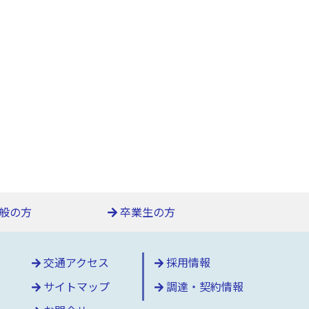
般の方
卒業生の方
交通アクセス
採用情報
サイトマップ
調達・契約情報