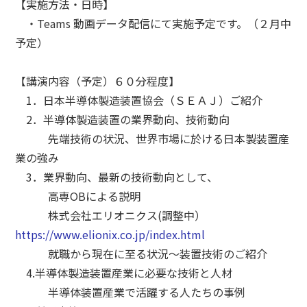
【実施方法・日時】
・Teams 動画データ配信にて実施予定です。（２月中
予定）
【講演内容（予定）６０分程度】
1．日本半導体製造装置協会（ＳＥＡＪ）ご紹介
2．半導体製造装置の業界動向、技術動向
先端技術の状況、世界市場に於ける日本製装置産
業の強み
3．業界動向、最新の技術動向として、
高専OBによる説明
株式会社エリオニクス(調整中）
https://www.elionix.co.jp/index.html
就職から現在に至る状況～装置技術のご紹介
4.半導体製造装置産業に必要な技術と人材
半導体装置産業で活躍する人たちの事例