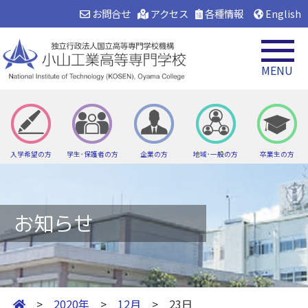
お問合せ
アクセス
各種情報
English
MENU
入学希望の方
学生･保護者の方
企業の方
地域･一般の方
卒業生の方
お知らせ
>
2020年
>
12月
> 23日