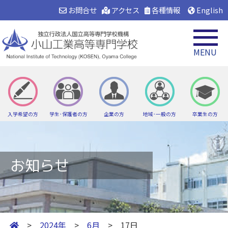
お問合せ
アクセス
各種情報
English
MENU
入学希望の方
学生･保護者の方
企業の方
地域･一般の方
卒業生の方
お知らせ
>
2024年
>
6月
> 17日