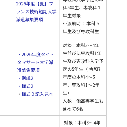
2026年度【夏】フ
科5年生、専攻科１
ランス技術短期大学
年生対象
派遣募集要項
※渡航時： 本科５
年生及び専攻科生
対象：本科3～4年
生並びに専攻科1年
・2026年度タイ・
生及び専攻科入学予
タマサート大学派
定の5年生（ 令和7
遣募集要項
年度の本科4～5
・別紙2
年、専攻科1～2年
・様式2
生）
・
様式２記入見本
人数：他高専学生も
含めて6名
対象：本科3～4年