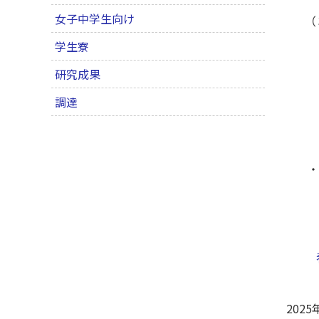
女子中学生向け
（
学生寮
・
研究成果
自
調達
自
新
・
ht
春
2025