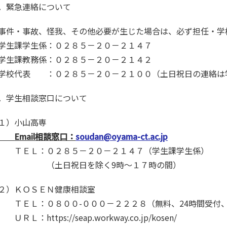
．緊急連絡について
件・事故、怪我、その他必要が生じた場合は、必ず担任・学
生課学生係：０２８５－２０－２１４７
生課教務係：０２８５－２０－２１４２
校代表 ：０２８５－２０－２１００（土日祝日の連絡は
．学生相談窓口について
１）小山高専
Email
相談窓口：
soudan@oyama-ct.ac.jp
ＥＬ：０２８５－２０－２１４７（学生課学生係）
（土日祝日を除く9時～１７時の間）
２）ＫＯＳＥＮ健康相談室
ＥＬ：０８００-０００－２２２８（無料、24時間受付
ＲＬ：https://seap.workway.co.jp/kosen/