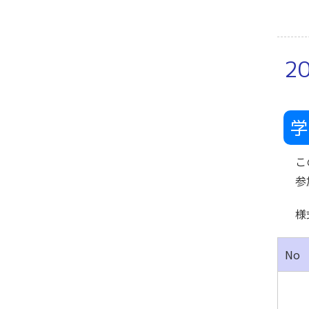
2
学
こ
参
様
No