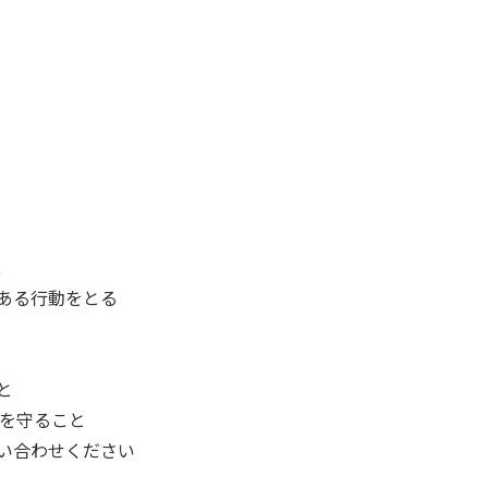
、
ある行動をとる
と
ルを守ること
い合わせください