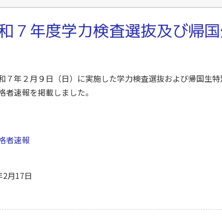
和７年度学力検査選抜及び帰国
和７年２月９日（日）に実施した学力検査選抜および帰国生特
格者速報を掲載しました。
格者速報
年2月17日