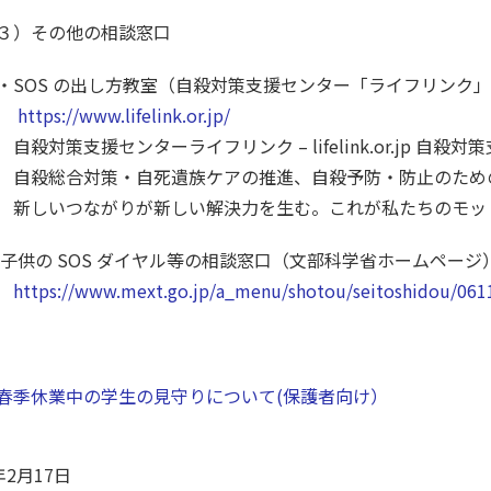
３）その他の相談窓口
SOS の出し方教室（自殺対策支援センター「ライフリンク
https://www.lifelink.or.jp/
殺対策支援センターライフリンク – lifelink.or.jp 自殺
殺総合対策・自死遺族ケアの推進、自殺予防・防止のための
しいつながりが新しい解決力を生む。これが私たちのモッ
子供の SOS ダイヤル等の相談窓口（文部科学省ホームページ
tps://www.mext.go.jp/a_menu/shotou/seitoshidou/061
季休業中の学生の見守りについて(保護者向け）
年2月17日