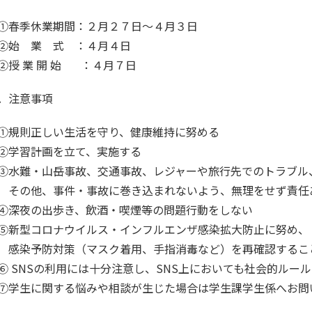
春季休業期間：２月２７日～４月３日
始 業 式 ：４月４日
授 業 開 始 ：４月７日
．注意事項
規則正しい生活を守り、健康維持に努める
学習計画を立て、実施する
水難・山岳事故、交通事故、レジャーや旅行先でのトラブル
の他、事件・事故に巻き込まれないよう、無理をせず責任
深夜の出歩き、飲酒・喫煙等の問題行動をしない
新型コロナウイルス・インフルエンザ感染拡大防止に努め、
染予防対策（マスク着用、手指消毒など）を再確認するこ
 SNSの利用には十分注意し、SNS上においても社会的ルー
学生に関する悩みや相談が生じた場合は学生課学生係へお問